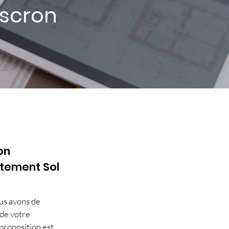
uscron
on
êtement Sol
ous avons de
de votre
 proposition est