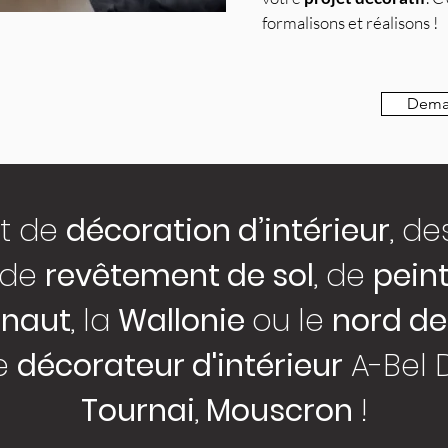
formalisons et réalisons !
Deman
et de
décoration d’intérieur
, de
, de
revêtement de sol
, de
pein
inaut
, la
Wallonie
ou le
nord de
le
décorateur d'intérieur
A-Bel 
Tournai
,
Mouscron
!