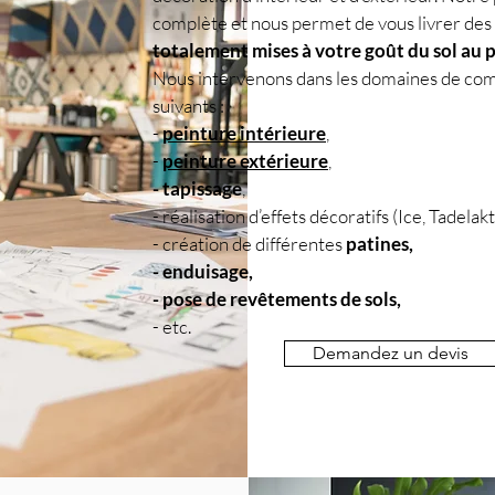
complète et nous permet de vous livrer des
totalement mises à votre goût du sol au 
Nous intervenons dans les domaines de co
suivants :
-
peinture intérieure
,
-
peinture extérieure
,
- tapissage
,
- réalisation d’effets décoratifs (Ice, Tadelak
- création de différentes
patines,
- enduisage,
- pose de revêtements de sols,
- etc.
Demandez un devis