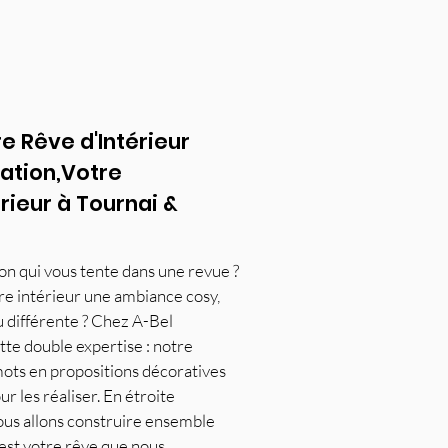
e Rêve d'Intérieur
ation,Votre
rieur à Tournai &
on qui vous tente dans une revue ?
e intérieur une ambiance cosy,
ou différente ? Chez A-Bel
te double expertise : notre
mots en propositions décoratives
ur les réaliser. En étroite
nous allons construire ensemble
’est votre rêve que nous