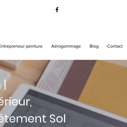
+32 498 12 80 18
Entrepreneur peinture
Aérogommage
Blog
Contact
 |
rieur,
êtement Sol