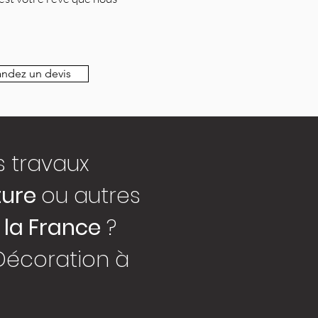
dez un devis
s travaux
ture
ou autres
 la France
?
Décoration à