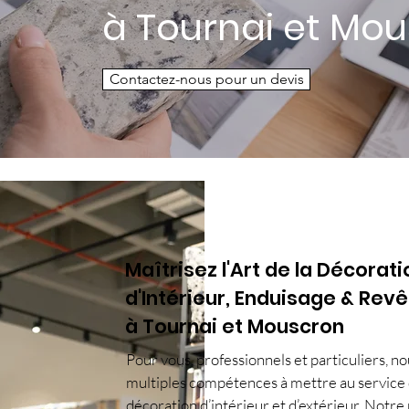
à Tournai et Mo
Contactez-nous pour un devis
Maîtrisez l'Art de la Décorati
d'Intérieur, Enduisage & Rev
à Tournai et Mouscron
Pour vous, professionnels et particuliers, n
multiples compétences à mettre au service 
décoration d’intérieur et d’extérieur. Notre