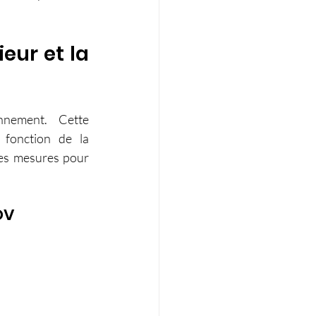
eur et la 
Les COV se volatilisent, se répandent et contaminent notre environnement. Cette 
 peut entraîner divers problèmes de santé, qui varient en fonction de la 
des mesures pour 
OV