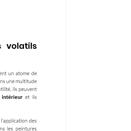
volatils 
ent un atome de 
ans une multitude 
ilité, ils peuvent 
 intérieur
 et ils 
’application des 
s les peintures 