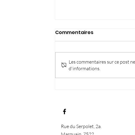
Commentaires
Les commentaires sur ce post ne 
d'informations.
Pourquoi les cloisons de
plâtre sont parfaites
pour les espaces
modulables et
personnalisés ?
Rue du Serpolet, 2a.
Marquain, 7522