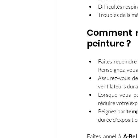
Difficultés respir
Troubles de la mé
Comment ré
peinture ?
Faites repeindre
Renseignez-vous 
Assurez-vous de
ventilateurs duran
Lorsque vous pe
réduire votre exp
Peignez par 
temp
durée d’expositi
Faites appel à 
A-Bel