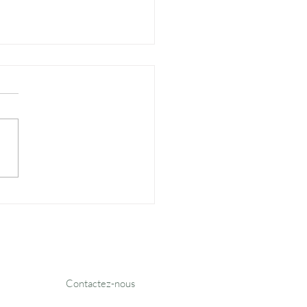
ture en toute
rité : les
ipements
spensables pour bien
Besoin d'un devis ?
protéger
Contactez-nous