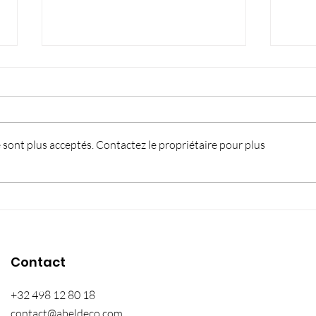
sont plus acceptés. Contactez le propriétaire pour plus
Aérogommage pour
Pein
enlever les graffitis : une
sécu
solution efficace et
équ
respectueuse
indi
Contact
se 
+32 498 12 80 18
contact@abeldeco.com