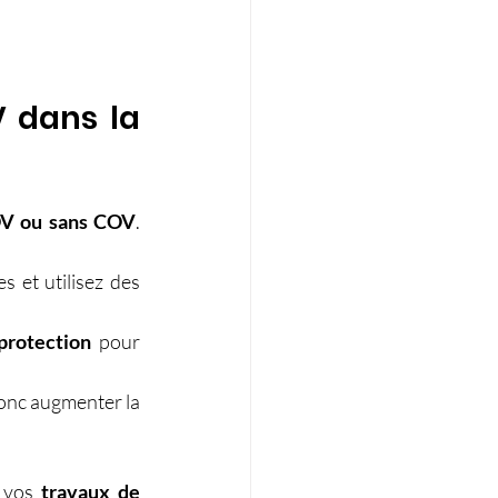
 dans la 
COV ou sans COV
. 
s et utilisez des 
protection 
pour 
donc augmenter la 
 vos 
travaux de 