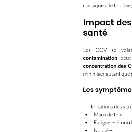
classiques : le toluène
Impact des C
santé
contamination
concentration des 
minimiser autant que p
Les symptômes
·       Irritations des y
Maux de tête.
Fatigue et étour
Nausées.