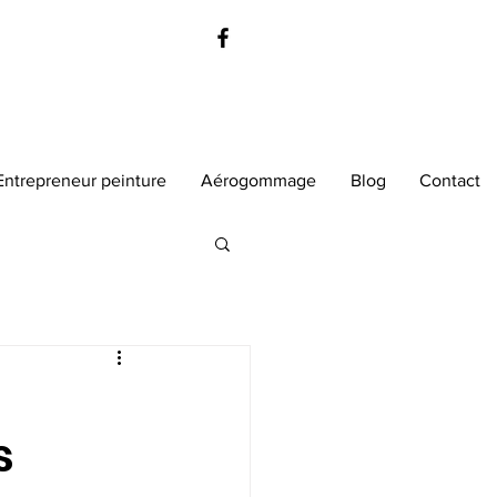
+32 498 12 80 18
Entrepreneur peinture
Aérogommage
Blog
Contact
s